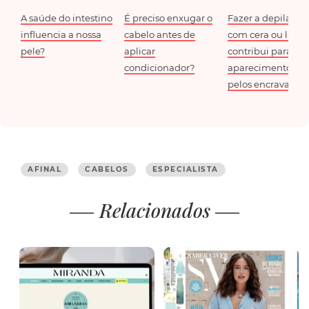
A saúde do intestino
É preciso enxugar o
Fazer a depilação
influencia a nossa
cabelo antes de
com cera ou lâmi
pele?
aplicar
contribui para o
condicionador?
aparecimento de
pelos encravados
AFINAL
CABELOS
ESPECIALISTA
Relacionados