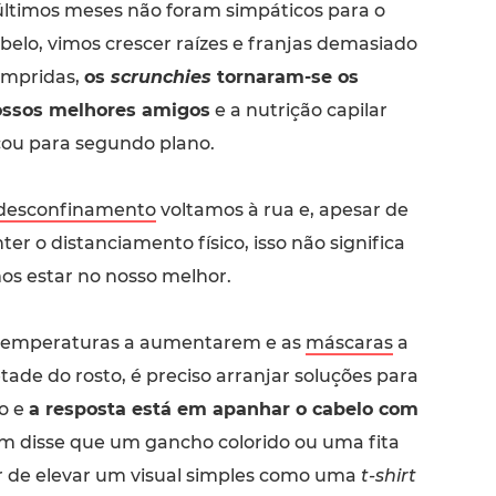
últimos meses não foram simpáticos para o
belo, vimos crescer raízes e franjas demasiado
mpridas,
os
scrunchies
tornaram-se os
ssos melhores amigos
e a nutrição capilar
cou para segundo plano.
desconfinamento
voltamos à rua e, apesar de
r o distanciamento físico, isso não significa
s estar no nosso melhor.
temperaturas a aumentarem e as
máscaras
a
de do rosto, é preciso arranjar soluções para
po e
a resposta está em apanhar o cabelo com
m disse que um gancho colorido ou uma fita
 de elevar um visual simples como uma
t-shirt