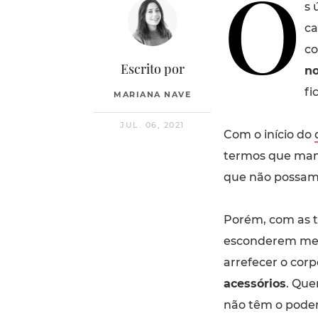
O
s 
ca
co
Escrito por
no
fi
MARIANA NAVE
JUL. 06, 2021
Com o início do
termos que mante
que não possamo
Porém, com as 
esconderem meta
arrefecer o cor
acessórios
. Que
não têm o poder