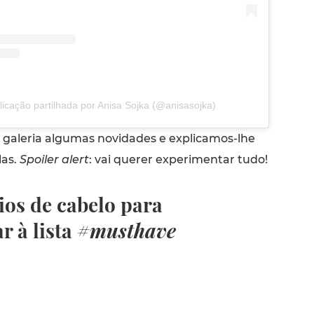
icação partilhada por Anisa Sojka (@anisasojka)
galeria algumas novidades e explicamos-lhe
las.
Spoiler alert
: vai querer experimentar tudo!
ios de cabelo para
r à lista
#musthave