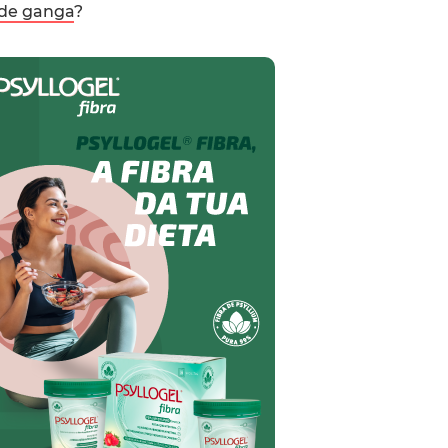
 de ganga
?