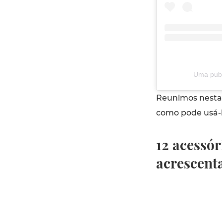
Uma publ
Reunimos nesta 
como pode usá-
12 acessór
acrescenta