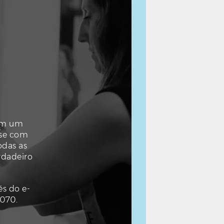
com um
-se com
odas as
rdadeiro
s do e-
 070.