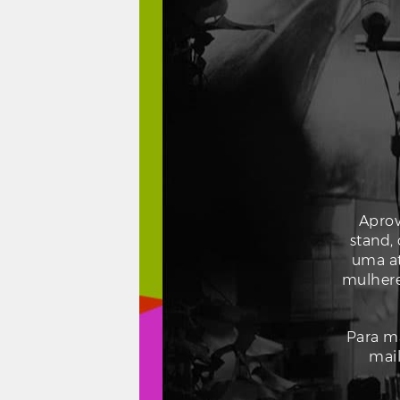
Aprov
stand,
uma at
mulhere
Para m
mai