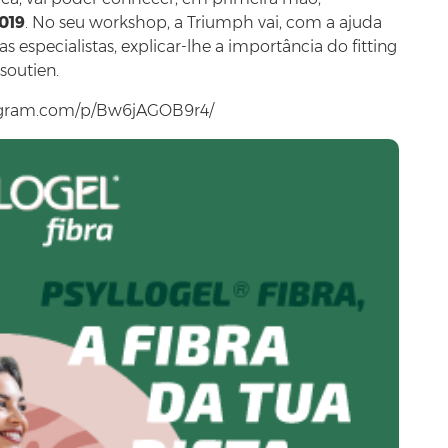
019
. No seu workshop, a Triumph vai, com a ajuda
s especialistas, explicar-lhe a importância do fitting
soutien.
tagram.com/p/Bw6jAGOB9r4/