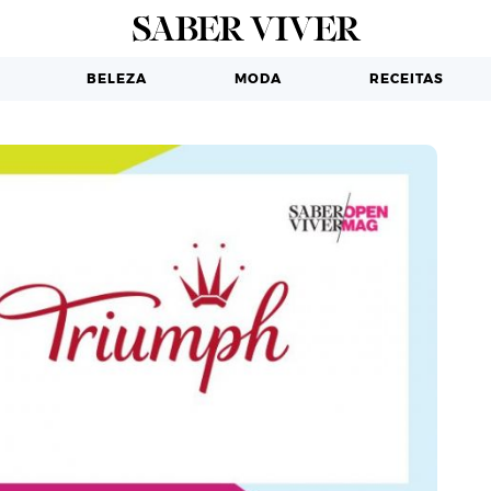
E EXPERIÊNCIAS
»
Seja a primeira a conhecer a Coleção Praia 2019 da Triumph
BELEZA
MODA
RECEITAS