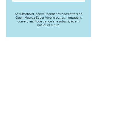
Ao subscrever, aceita receber as newsletters do
Open Mag da Saber Viver e outras mensagens
comerciais. Pode cancelar a subscrição em
qualquer altura.