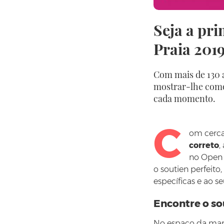
Seja a pri
Praia 201
Com mais de 130 a
mostrar-lhe como 
cada momento.
C
om cerc
correto
,
no Open 
o soutien perfeito
específicas e ao seu
Encontre o sou
No espaço da marc