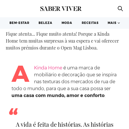
Fique atenta a todas as surpresas da
Kinda Home
BEM-ESTAR
BELEZA
MODA
RECEITAS
MAIS
Fique atenta... Fique muito atenta! Porque a Kinda
Home tem muitas surpresas à sua espera e vai oferecer
muitos prémios durante o Open Mag Lisboa.
A
Kinda Home
é uma marca de
mobiliário e decoração que se inspira
nas texturas dos mercados de rua de
todo o mundo, para que a sua casa possa ser
uma casa com mundo, amor e conforto
.
A vida é feita de histórias. As histórias