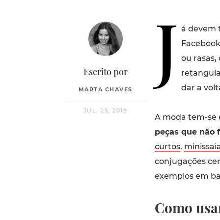
J
á devem t
Facebook 
ou rasas,
Escrito por
retangula
dar a volt
MARTA CHAVES
JUL. 25, 2019
A moda tem-se e
peças que não 
curtos
,
minissai
conjugações cer
exemplos em ba
Como usar