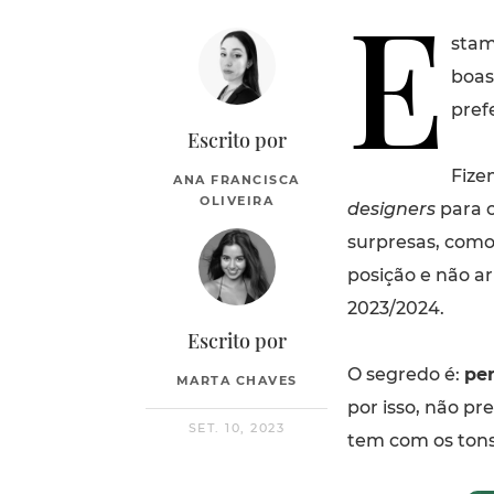
E
stam
boas
prefe
Escrito por
Fize
ANA FRANCISCA
OLIVEIRA
designers
para o
surpresas, como
posição e não a
2023/2024.
Escrito por
O segredo é:
per
MARTA CHAVES
por isso, não pr
SET. 10, 2023
tem com os ton