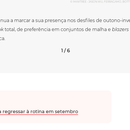
© IMAXTREE - JASON WU, FERRAGAMO, BOT
nua a marcar a sua presença nos desfiles de outono-inve
ok
total, de preferência em conjuntos de malha e
blazers
ca.
1 / 6
a regressar à rotina em setembro