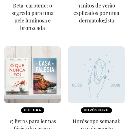
Beta-caroteno: o
9 mitos de verão
segredo para uma
explicados por uma
pele luminosa e
dermatologista
bronzeada
CULTURA
HORÓSCOPO
15 livros para ler nas
Horóscopo semanal:
férias de verão e
3 a 9 de agosto