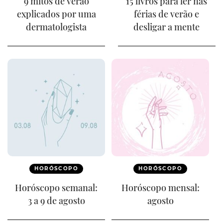
9 mitos de verão
15 livros para ler nas
explicados por uma
férias de verão e
dermatologista
desligar a mente
HORÓSCOPO
HORÓSCOPO
Horóscopo semanal:
Horóscopo mensal:
3 a 9 de agosto
agosto