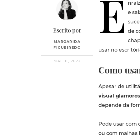
E
nrai
e sa
suce
Escrito por
de c
chap
MARGARIDA
FIGUEIREDO
usar no escritór
MAI. 11, 2023
Como usar
Apesar de utilitá
visual glamoros
depende da for
Pode usar com c
ou com malhas le