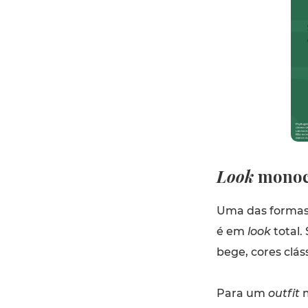
Look
monoc
Uma das formas 
é em
look
total.
bege, cores clá
Para um
outfit
m