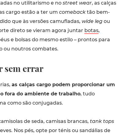
zadas no utilitarismo e no
street wear
, as calças
ias cargo estão a ter um
comeback
tão bem-
dido que às versões camufladas,
wide leg
ou
orte direto se vieram agora juntar
botas
,
éus e bolsas do mesmo estilo – prontos para
io ou noutros combates.
 sem errar
rias,
as calças cargo podem proporcionar um
o fora do ambiente de trabalho
, tudo
ma como são conjugadas.
amisolas de seda, camisas brancas,
tank tops
ves. Nos pés, opte por ténis ou sandálias de