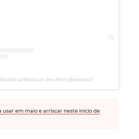
licação partilhada por Jess Hunt (@jesshunt2)
a usar em maio e arriscar neste início de