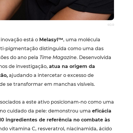
©D.R
 inovação está o
Melasyl™
, uma molécula
nti-pigmentação distinguida como uma das
ões do ano pela
Time Magazine
. Desenvolvida
nos de investigação,
atua na origem da
ão,
ajudando a intercetar o excesso de
de se transformar em manchas visíveis.
ssociados a este ativo posicionam-no como uma
 no cuidado da pele: demonstrou uma
eficácia
 10 ingredientes de referência no combate às
indo vitamina C, resveratrol, niacinamida, ácido