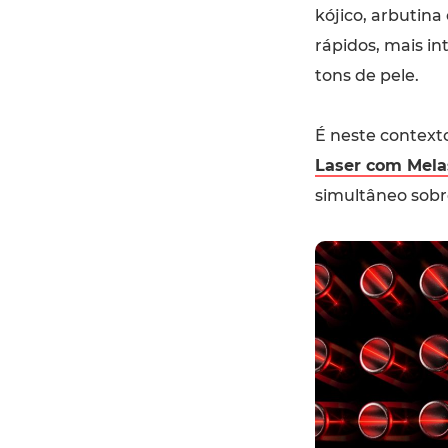
kójico, arbutin
rápidos, mais in
tons de pele.
É neste context
Laser com Mel
simultâneo sobr