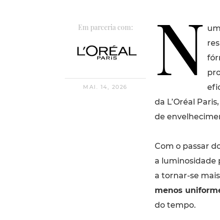
N
Em parceria com:
um
res
fó
pro
efi
MAI. 14, 2026
da L’Oréal Paris
de envelhecime
Com o passar do
a luminosidade 
a tornar-se mais 
menos uniform
do tempo.