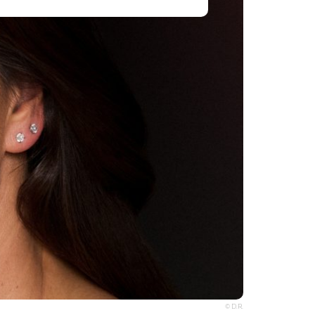
© D.R.