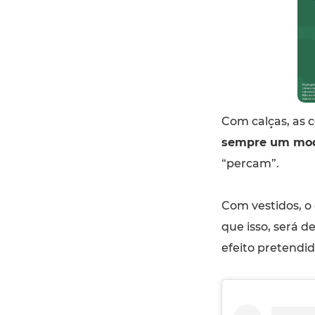
Com calças, as 
sempre um mod
“percam”.
Com vestidos, o 
que isso, será d
efeito pretendid