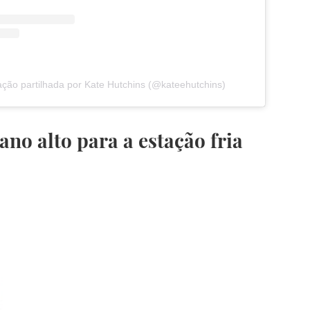
ção partilhada por Kate Hutchins (@kateehutchins)
ano alto para a estação fria