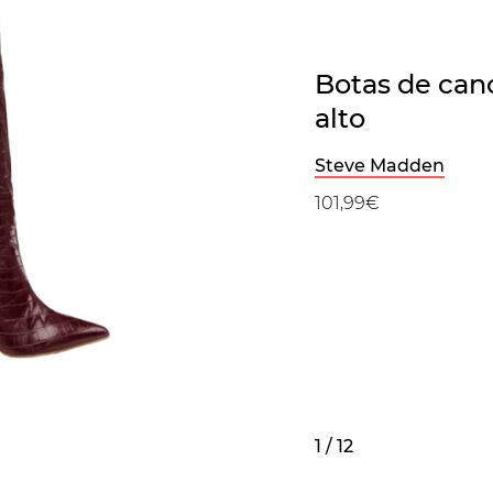
Botas de cano
alto
Steve Madden
101,99€
1 / 12