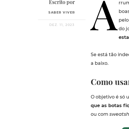
A
Escrito por
rrum
boas
SABER VIVER
pelo
DEZ. 11, 2023
do j
est
Se está tão inde
a baixo.
Como usar
O objetivo é só 
que as botas f
ou com
sweatsh