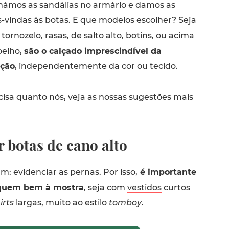
ámos as sandálias no armário e damos as
-vindas às botas. E que modelos escolher? Seja
 tornozelo, rasas, de salto alto, botins, ou acima
oelho,
são o calçado imprescindível da
ação
, independentemente da cor ou tecido.
cisa quanto nós, veja as nossas sugestões mais
 botas de cano alto
um: evidenciar as pernas. Por isso,
é importante
iquem bem à mostra
, seja com
vestidos
curtos
irts
largas, muito ao estilo
tomboy
.