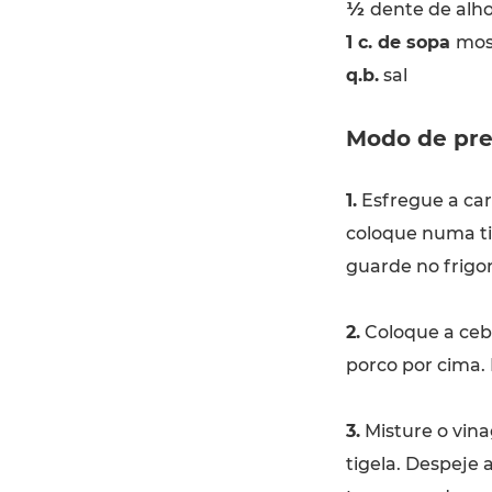
1⁄2
dente de alho
1 c. de sopa
mos
q.b.
sal
Modo de pre
1.
Esfregue a car
coloque numa ti
guarde no frigor
2.
Coloque a ceb
porco por cima.
3.
Misture o vina
tigela. Despeje 