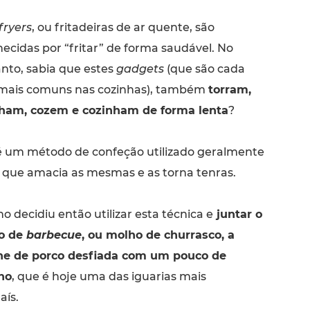
fryers
, ou fritadeiras de ar quente, são
ecidas por “fritar” de forma saudável. No
nto, sabia que estes
gadgets
(que são cada
mais comuns nas cozinhas), também
torram,
lham, cozem e cozinham de forma lenta
?
 um método de confeção utilizado geralmente
to que amacia as mesmas e as torna tenras.
 decidiu então utilizar esta técnica e
juntar o
ho de
barbecue
, ou molho de churrasco, a
ne de porco desfiada com um pouco de
ho
, que é hoje uma das iguarias mais
aís.