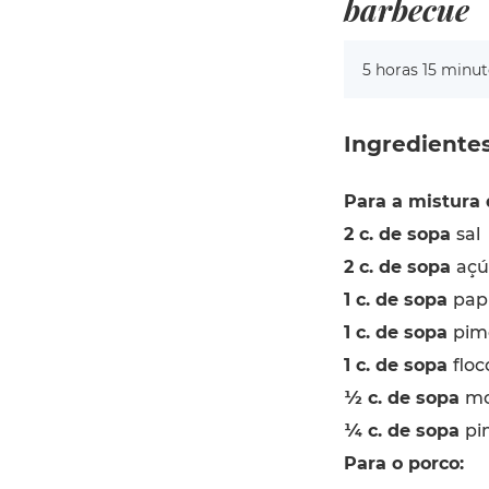
barbecue
5 horas 15 minut
Ingrediente
Para a mistura 
2 c. de sopa
sal
2 c. de sopa
açú
1 c. de sopa
pap
1 c. de sopa
pim
1 c. de sopa
flo
1⁄2 c. de sopa
mo
1⁄4 c. de sopa
pi
Para o porco: