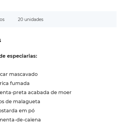
os
20 unidades
s
de especiarias:
car mascavado
rica fumada
enta-preta acabada de moer
cos de malagueta
starda em pó
menta-de-caiena