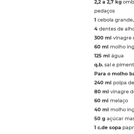
2,2 a 2,7 kg
ombr
pedaços
1
cebola grande,
4
dentes de alh
300 ml
vinagre 
60 ml
molho ing
125 ml
água
q.b.
sal e pimen
Para o molho b
240 ml
polpa d
80 ml
vinagre d
60 ml
melaço
40 ml
molho ing
50 g
açúcar ma
1 c.de sopa
papr