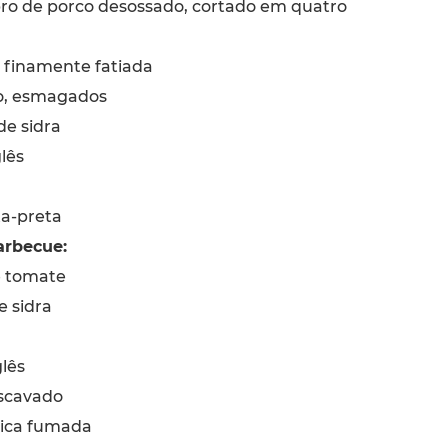
o de porco desossado, cortado em quatro
 finamente fatiada
o, esmagados
de sidra
lês
ta-preta
arbecue:
e tomate
e sidra
lês
scavado
ica fumada