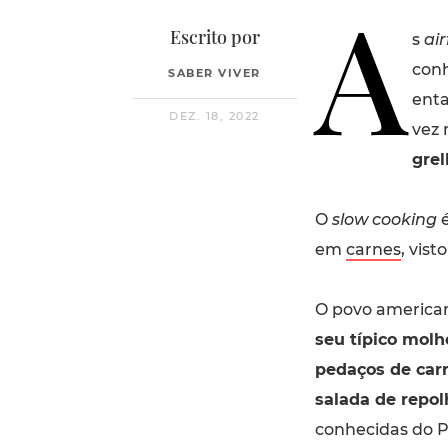
A
Escrito por
s
air
conh
SABER VIVER
enta
DEZ. 18, 2022
vez 
gre
O
slow cooking
é
em
carnes
, vis
O povo americano
seu típico mol
pedaços de car
salada de repol
conhecidas do P