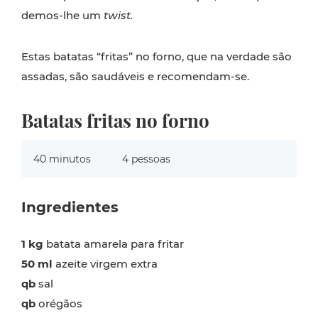
demos-lhe um
twist.
Estas batatas “fritas” no forno, que na verdade são
assadas, são saudáveis e recomendam-se.
Batatas fritas no forno
40 minutos
4 pessoas
Ingredientes
1 kg
batata amarela para fritar
50 ml
azeite virgem extra
qb
sal
qb
orégãos