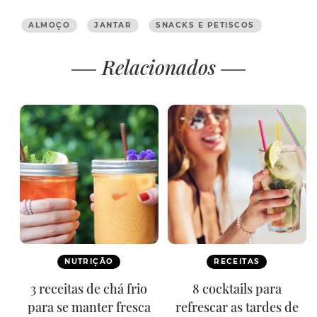
ALMOÇO
JANTAR
SNACKS E PETISCOS
Relacionados
NUTRIÇÃO
RECEITAS
3 receitas de chá frio
8 cocktails para
para se manter fresca
refrescar as tardes de