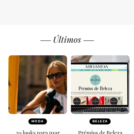
Últimos
MODA
BELEZA
20 looks para usar
Prémios de Beleza