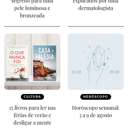
segredo para uma
explicados por uma
pele luminosa e
dermatologista
bronzeada
CULTURA
HORÓSCOPO
15 livros para ler nas
Horóscopo semanal:
férias de verão e
3 a 9 de agosto
desligar a mente