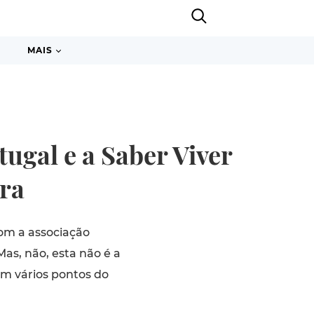
MAIS
ugal e a Saber Viver
ra
om a associação
Mas, não, esta não é a
em vários pontos do