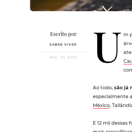
U
Escrito por
m p
árv
SABER VIVER
ate
MAI. 03, 2023
Cau
com
Ao todo,
são já 
especialmente af
México
, Tailân
E 12 mil dessas
mais especific