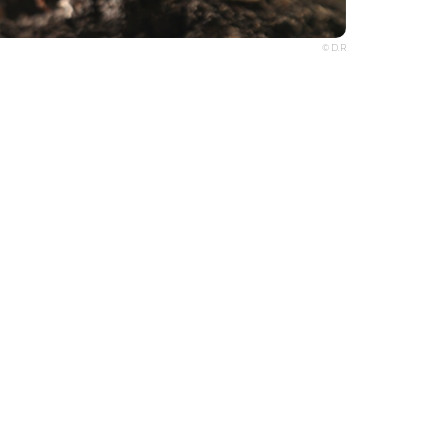
© D.R