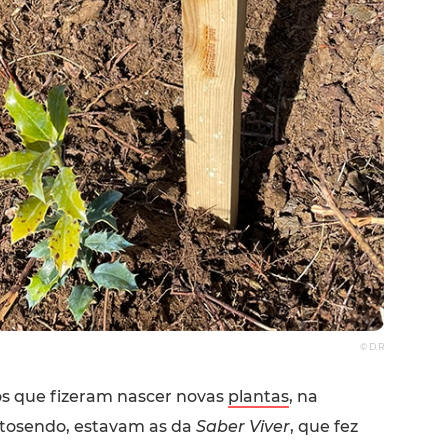
© D.R
s que fizeram nascer novas
plantas
, na
rtosendo, estavam as da
Saber Viver
, que fez