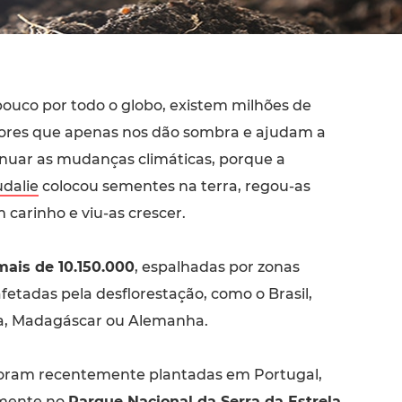
ouco por todo o globo, existem milhões de
ores que apenas nos dão sombra e ajudam a
nuar as mudanças climáticas, porque a
dalie
colocou sementes na terra, regou-as
 carinho e viu-as crescer.
mais de 10.150.000
, espalhadas por zonas
etadas pela desflorestação, como o Brasil,
dia, Madagáscar ou Alemanha.
 foram recentemente plantadas em Portugal,
amente no
Parque Nacional da Serra da Estrela,