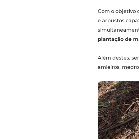
Com o objetivo 
e arbustos capaz
simultaneamente
plantação de ma
Além destes, sem
amieiros, medronh