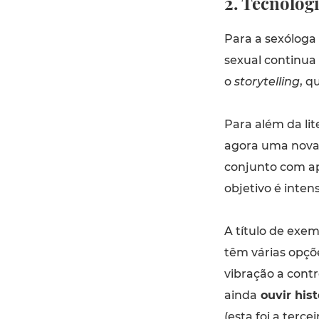
2. Tecnolog
Para a sexóloga 
sexual continua 
o
storytelling
, q
Para além da lit
agora uma nova
conjunto com ap
objetivo é intens
A título de exe
têm várias opçõ
vibração a cont
ainda
ouvir hist
(esta foi a terce