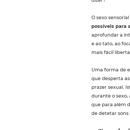
dizer?
O sexo sensorial
possíveis para 
aprofundar a in
e ao tato, ao fo
mais fácil libert
Uma forma de ex
que desperta as
prazer sexual. I
durante o sexo, 
que para além d
de detetar sons