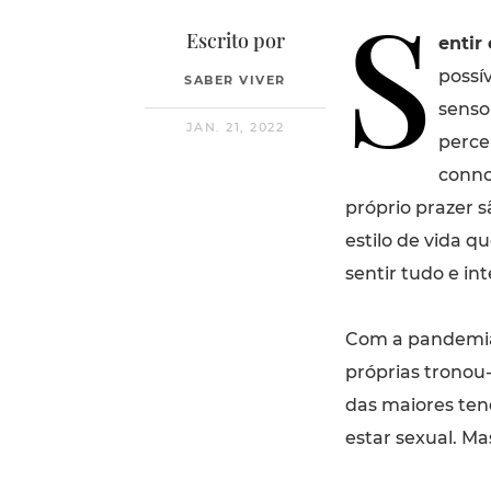
S
Escrito por
entir
possí
SABER VIVER
senso
JAN. 21, 2022
perce
conno
próprio prazer
estilo de vida q
sentir tudo e i
Com a pandemia,
próprias trono
das maiores ten
estar sexual. Ma