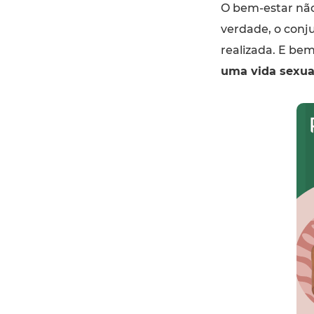
O bem-estar não 
verdade, o conju
realizada. E be
uma vida sexual 