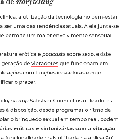
ia de
storytelling
clínica, a utilização da tecnologia no bem-estar
a ser uma das tendências atuais. A ela junta-se
ue permite um maior envolvimento sensorial.
eratura erótica e
podcasts
sobre sexo, existe
 geração de
vibradores
que funcionam em
licações com funções inovadoras e cujo
ificar o prazer.
mplo, na
app
Satisfyer Connect os utilizadores
es à disposição, desde programar o ritmo da
rolar o brinquedo sexual em tempo real, podem
órias eróticas e sintonizá-las com a vibração
ira funcionalidade mais utilizada na aplicação)