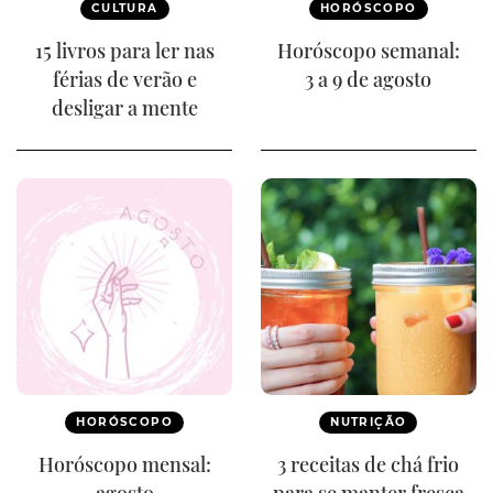
CULTURA
HORÓSCOPO
15 livros para ler nas
Horóscopo semanal:
férias de verão e
3 a 9 de agosto
desligar a mente
HORÓSCOPO
NUTRIÇÃO
Horóscopo mensal:
3 receitas de chá frio
agosto
para se manter fresca