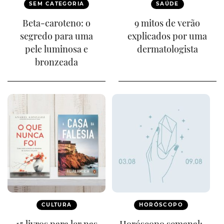
SEM CATEGORIA
SAÚDE
Beta-caroteno: o
9 mitos de verão
segredo para uma
explicados por uma
pele luminosa e
dermatologista
bronzeada
CULTURA
HORÓSCOPO
15 livros para ler nas
Horóscopo semanal: