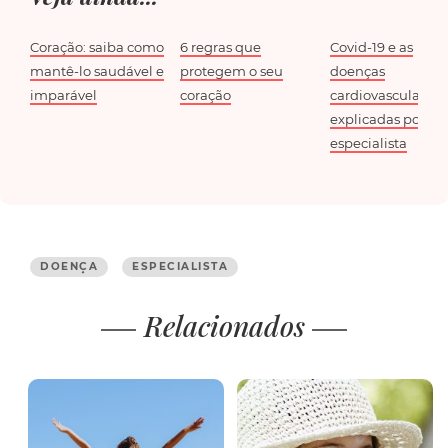
Coração: saiba como
6 regras que
Covid-19 e as
mantê-lo saudável e
protegem o seu
doenças
imparável
coração
cardiovasculares
explicadas por u
especialista
DOENÇA
ESPECIALISTA
Relacionados