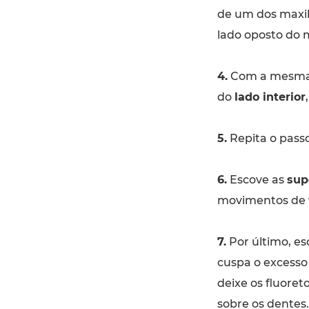
de um dos maxila
lado oposto do m
4.
Com a mesma s
do
lado interior
5.
Repita o passo
6.
Escove as
sup
movimentos de 
7.
Por último, es
cuspa o excesso
deixe os fluoret
sobre os dentes.