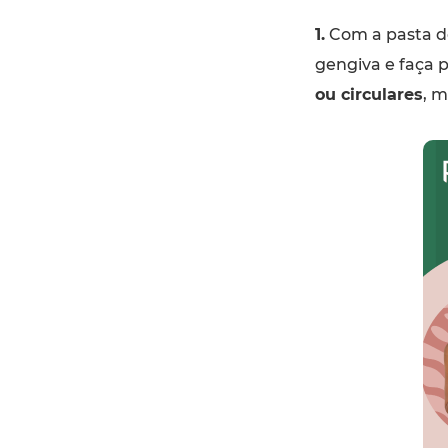
1.
Com a pasta de
gengiva e faça
ou circulares
, 