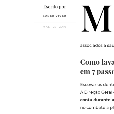
M
Escrito por
SABER VIVER
MAR. 27, 2019
associados à saú
Como lava
em 7 pass
Escovar os dent
A Direção Geral
conta durante 
no combate à pl