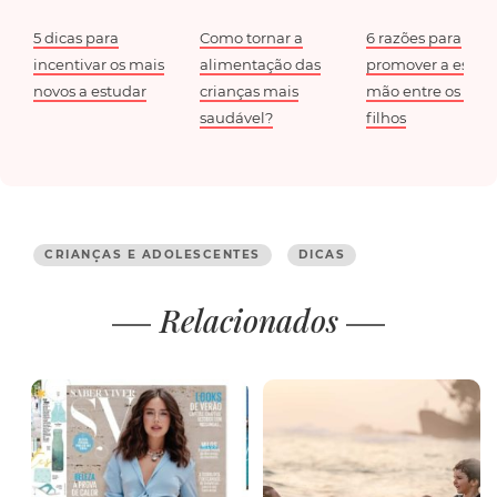
5 dicas para
Como tornar a
6 razões para
incentivar os mais
alimentação das
promover a escrit
novos a estudar
crianças mais
mão entre os seus
saudável?
filhos
CRIANÇAS E ADOLESCENTES
DICAS
Relacionados