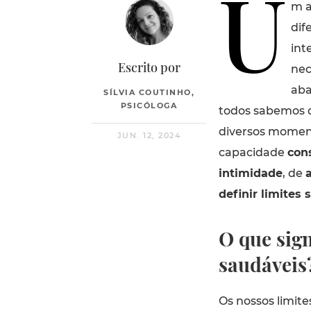
U
m a
dif
int
Escrito por
nec
aba
SÍLVIA COUTINHO,
PSICÓLOGA
todos sabemos q
diversos momen
JUN. 12, 2024
capacidade
con
intimidade
, de
definir limites
O que sign
saudáveis
Os nossos limit