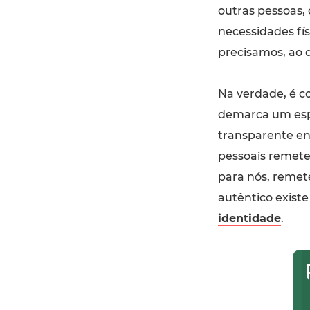
outras pessoas,
necessidades fí
precisamos, ao
Na verdade, é c
demarca um espa
transparente ent
pessoais remete
para nós, remet
autêntico exist
identidade
.