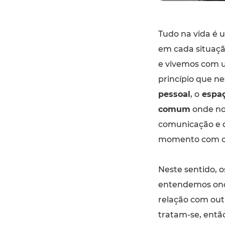
Tudo na vida é 
em cada situaç
e vivemos com u
princípio que n
pessoal
, o
espaç
comum
onde no
comunicação e d
momento com o 
Neste sentido, 
entendemos ond
relação com outr
tratam-se, entã