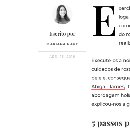
E
xerc
ioga
como
Escrito por
do ro
reali
MARIANA NAVE
ABR. 13, 2018
Execute-os à no
cuidados de ros
pele e, consequ
Abigail James,
t
abordagem holíst
explicou-nos alg
5 passos p