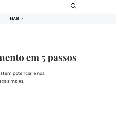
MAIS
amento em 5 passos
al tem potencial e nós
sos simples.