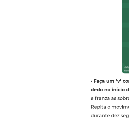
•
Faça um ‘v’ c
dedo no início 
e franza as sob
Repita o movime
durante dez se