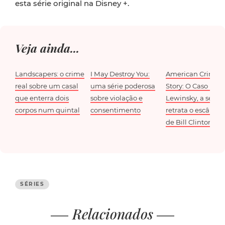
esta série original na Disney +.
Veja ainda...
Landscapers: o crime
I May Destroy You:
American Crime
real sobre um casal
uma série poderosa
Story: O Caso Mon
que enterra dois
sobre violação e
Lewinsky, a série
corpos num quintal
consentimento
retrata o escânda
de Bill Clinton
SÉRIES
Relacionados