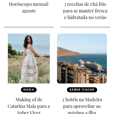
Horóscopo mensal:
3 receitas de chá frio
agosto
para se manter fresca
e hidratada no verão
MODA
SABER VIAJAR
Making of de
2 hotéis na Madeira
Catarina Maia para a
para aproveitar ao
Saber Viver
máximo a ilha