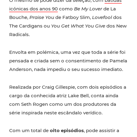
O mesmo se pode dizer da seleção, com
batidas
icónicas dos anos 90
como
Be My Lover
de La
Bouche,
Praise You
de Fatboy Slim,
Lovefool
dos
The Cardigans ou
You Get What You Give
dos New
Radicals.
Envolta em polémica, uma vez que toda a série foi
pensada e criada sem o consentimento de Pamela
Anderson, nada impediu o seu sucesso imediato.
Realizada por Craig Gillespie, com dois episódios a
cargo da conhecida atriz Lake Bell, conta ainda
com Seth Rogen como um dos produtores da
série inspirada neste escândalo verídico.
Com um total de
oito episódios
, pode assistir a