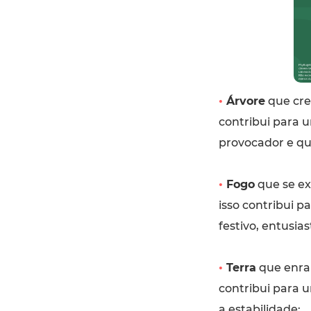
•
Árvore
que cre
contribui para um
provocador e qu
•
Fogo
que se ex
isso contribui 
festivo, entusias
•
Terra
que enraí
contribui para 
a estabilidade;