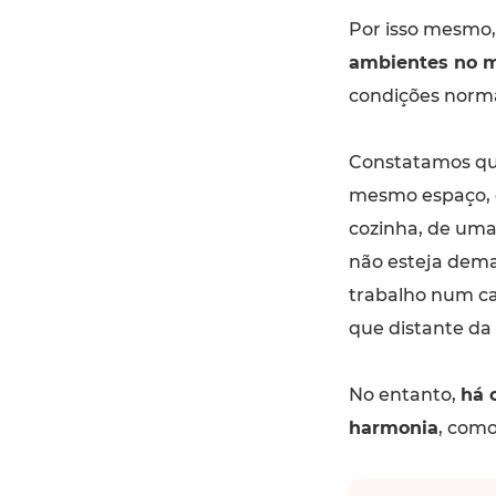
Por isso mesmo,
ambientes no 
condições normai
Constatamos qu
mesmo espaço, c
cozinha, de um
não esteja dema
trabalho num ca
que distante da
No entanto,
há 
harmonia
, como