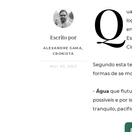
Q
ua
lo
en
Escrito por
Es
Ci
ALEXANDRE GAMA,
CRONISTA
Segundo esta teo
MAI. 03, 2023
formas de se mo
•
Água
que flutu
possíveis e por 
tranquilo, pacific