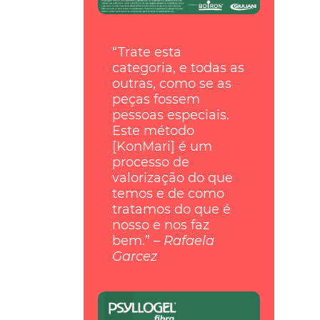
“Trate esta
categoria, e todas as
outras, como se as
peças fossem
pessoas especiais.
Este método
[KonMari] é um
processo de
valorização do que
temos e de como
tratamos do que é
nosso e nos faz
bem.”
– Rafaela
Garcez