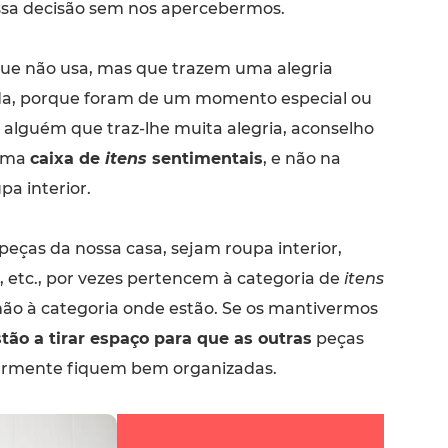
ossa decisão sem nos apercebermos.
ue não usa, mas que trazem uma alegria
da, porque foram de um momento especial ou
alguém que traz-lhe muita alegria, aconselho
 uma
caixa de
itens
sentimentais
, e não na
pa interior.
eças da nossa casa, sejam roupa interior,
s, etc., por vezes pertencem à categoria de
itens
não à categoria onde estão. Se os mantivermos
tão a tirar espaço para que as outras
peças
larmente fiquem bem organizadas.