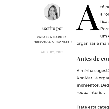
A
té p
a ro
fica
Escrito por
Porq
um
RAFAELA GARCEZ,
PERSONAL ORGANIZER
organizar e
man
AGO. 07, 2019
Antes de c
A minha sugestã
KonMari, é orga
momentos
. De
roupa interior.
Trate esta categ