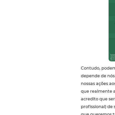
Contudo, podemo
depende de nós 
nossas ações aos
que realmente a
acredito que ser
profissional) de
que queremos tr