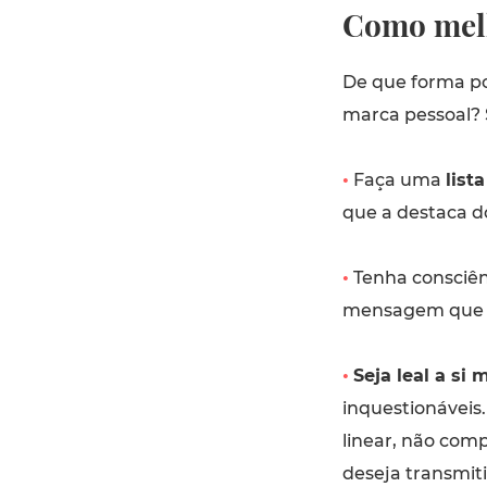
Como melh
De que forma po
marca pessoal?
•
Faça uma
list
que a destaca d
•
Tenha consciên
mensagem que es
•
Seja leal a si
inquestionáveis.
linear, não co
deseja transmit