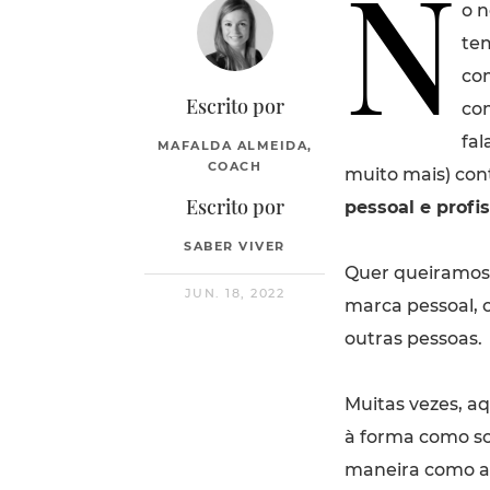
N
o n
te
co
Escrito por
co
fal
MAFALDA ALMEIDA,
COACH
muito mais) con
Escrito por
pessoal e profis
SABER VIVER
Quer queiramos 
JUN. 18, 2022
marca pessoal, o
outras pessoas.
Muitas vezes, a
à forma como so
maneira como as