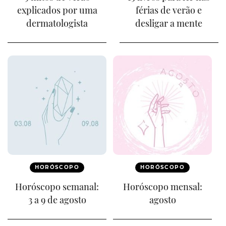
explicados por uma
férias de verão e
dermatologista
desligar a mente
HORÓSCOPO
HORÓSCOPO
Horóscopo semanal:
Horóscopo mensal:
3 a 9 de agosto
agosto