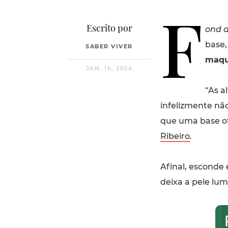
F
Escrito por
ond d
base,
SABER VIVER
maqu
JAN. 16, 2024
“As a
infelizmente nã
que uma base of
Ribeiro
.
Afinal, esconde
deixa a pele lu