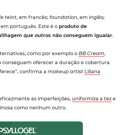
e teint
, em francês;
foundation
, em inglês;
 em português. Este é o
produto de
ilhagem que outros não conseguem igualar
.
lternativas, como por exemplo o
BB Cream
,
o conseguem oferecer a duração e cobertura
erece”, confirma a
makeup artist
Liliana
 eficazmente as imperfeições,
uniformiza a tez
e
minosa como nenhum outro.