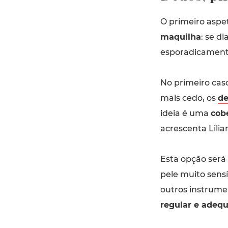
O primeiro aspe
maquilha
: se d
esporadicamente
No primeiro caso
mais cedo, os
de
ideia é uma
cobe
acrescenta Lilia
Esta opção ser
pele muito sens
outros instrum
regular e adeq