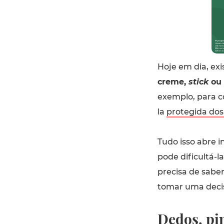
Hoje em dia, ex
creme,
stick
ou 
exemplo, para 
la
protegida dos 
Tudo isso abre i
pode dificultá-l
precisa de sabe
tomar uma decis
Dedos, pi