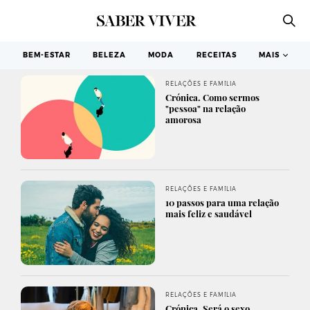
BEM-ESTAR
BELEZA
MODA
RECEITAS
MAIS
RELAÇÕES E FAMÍLIA
Crónica. Como sermos
"pessoa" na relação
amorosa
RELAÇÕES E FAMÍLIA
10 passos para uma relação
mais feliz e saudável
RELAÇÕES E FAMÍLIA
Crónica. Será o sexo