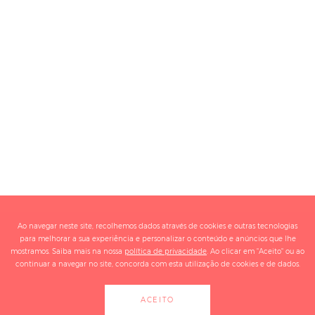
Ao navegar neste site, recolhemos dados através de cookies e outras tecnologias
para melhorar a sua experiência e personalizar o conteúdo e anúncios que lhe
mostramos. Saiba mais na nossa
política de privacidade
. Ao clicar em "Aceito" ou ao
continuar a navegar no site, concorda com esta utilização de cookies e de dados.
ACEITO