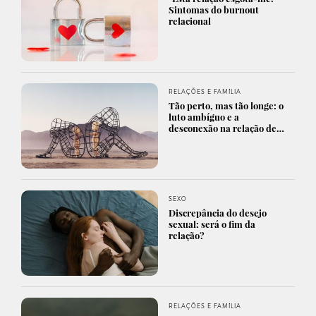
Sintomas do burnout
relacional
RELAÇÕES E FAMÍLIA
Tão perto, mas tão longe: o
luto ambíguo e a
desconexão na relação de…
SEXO
Discrepância do desejo
sexual: será o fim da
relação?
RELAÇÕES E FAMÍLIA