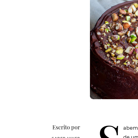
Escrito por
abemo
de um