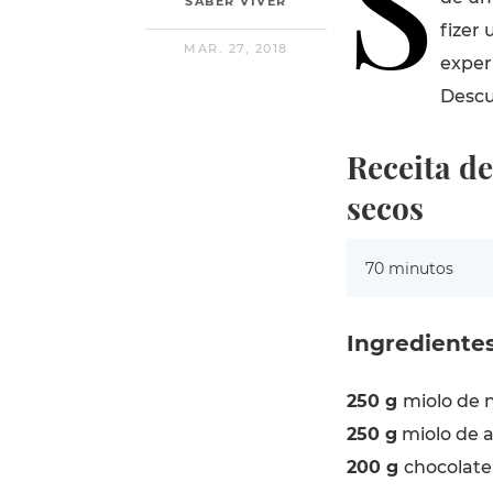
S
SABER VIVER
fizer 
MAR. 27, 2018
exper
Descu
Receita de
secos
70 minutos
Ingrediente
250 g
miolo de 
250 g
miolo de
200 g
chocolate