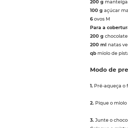
200 g
manteiga 
100 g
açúcar m
6
ovos M
Para a cobertur
200 g
chocolate
200 ml
natas ve
qb
miolo de pist
Modo de pre
1.
Pré-aqueça o f
2.
Pique o miolo
3.
Junte o chocol