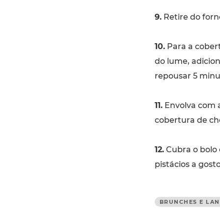
9.
Retire do forn
10.
Para a cobert
do lume, adicio
repousar 5 minu
11.
Envolva com a
cobertura de ch
12.
Cubra o bolo 
pistácios a gost
BRUNCHES E LA