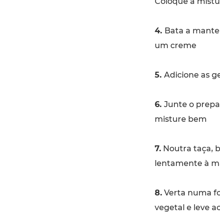
Coloque a mistu
4.
Bata a mantei
um creme
5.
Adicione as g
6.
Junte o prepa
misture bem
7.
Noutra taça, b
lentamente à m
8.
Verta numa fo
vegetal e leve 