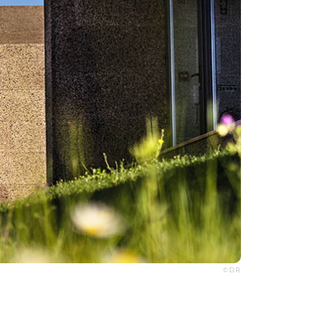
© D.R.