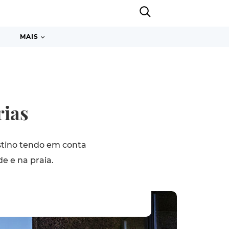
MAIS
rias
stino tendo em conta
e e na praia.