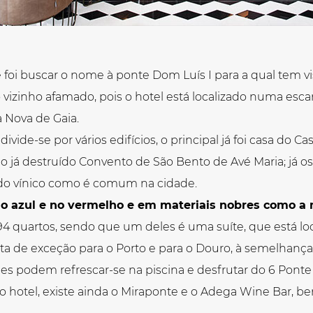
foi buscar o nome à ponte Dom Luís I para a qual tem vis
 vizinho afamado, pois o hotel está localizado numa esca
a Nova de Gaia.
divide-se por vários edifícios, o principal já foi casa do C
o já destruído Convento de São Bento de Avé Maria; já o
do vínico como é comum na cidade.
o azul e no vermelho e em materiais nobres como a m
4 quartos, sendo que um deles é uma suíte, que está loc
sta de exceção para o Porto e para o Douro, à semelhanç
des podem refrescar-se na piscina e desfrutar do 6 Ponte 
do hotel, existe ainda o Miraponte e o Adega Wine Bar, 