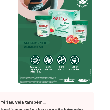
 férias, veja também...
e hotéis que estão abertas a não hóspedes