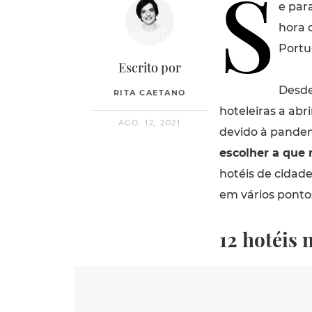
S
e para
hora 
Portu
Escrito por
Desde
RITA CAETANO
hoteleiras a ab
AGO. 12, 2021
devido à pandemi
escolher a que 
hotéis de cidade
em vários pontos
12 hotéis 