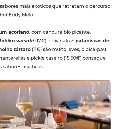
abores mais exóticos que retratam o percurso
hef
Eddy Melo.
tum açoriano
, com cenoura bio picante,
tobiko wasabi
(17€) é divinal; as
pataniscas de
olho tártaro
(11€) são muito leves; o pica-pau
nterelles e pickle caseiro (15,50€) consegue
s sabores asiáticos.