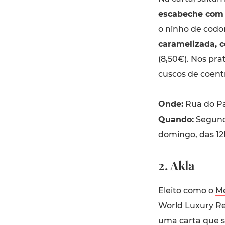
escabeche com 
o ninho de codo
caramelizada, c
(8,50€). Nos pra
cuscos de coentr
Onde:
Rua do Par
Quando:
Segunda
domingo, das 12
2. Akla
Eleito como o
Me
World Luxury Re
uma carta que s