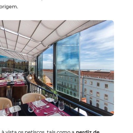
 origem.
à vista os petiscos, tais como a
perdiz de