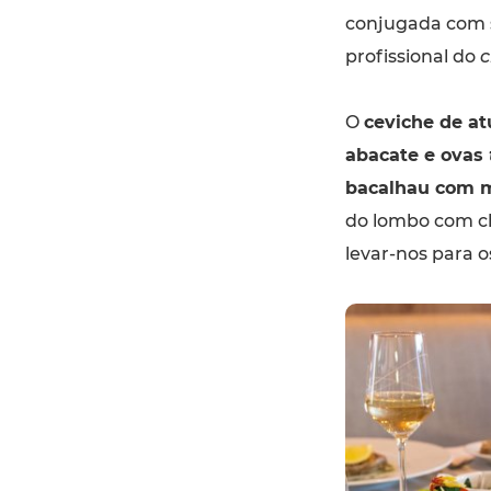
conjugada com s
profissional do
c
O
ceviche de a
abacate e ovas
bacalhau com m
do lombo com cha
levar-nos para o