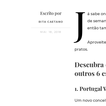
J
Escrito por
á sabe on
de seman
RITA CAETANO
então ta
MAI. 18, 2018
Aproveite
pratos.
Descubra 
outros 6 
1. Portugal
Um novo concei