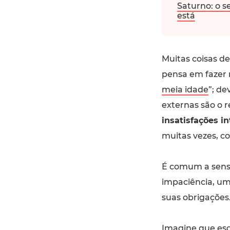
Saturno: o s
está
Muitas coisas d
pensa em fazer
meia idade
”; d
externas são o 
insatisfações i
muitas vezes, co
É comum a sensa
impaciência, um 
suas obrigações
Imagine que es