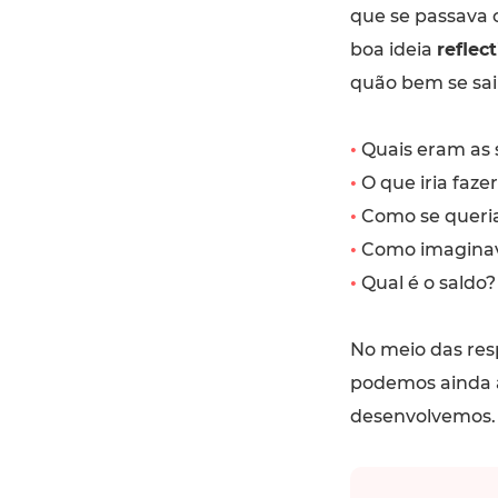
que se passava 
boa ideia
reflec
quão bem se sai
•
Quais eram as 
•
O que iria faze
•
Como se queria
•
Como imaginava
•
Qual é o saldo?
No meio das res
podemos ainda a
desenvolvemos.