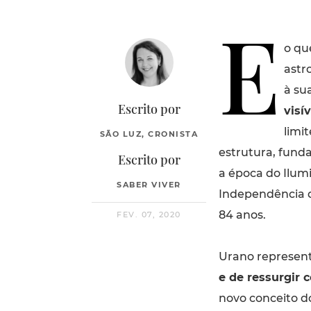
E
o qu
astro
à su
Escrito por
visí
limi
SÃO LUZ, CRONISTA
estrutura, funda
Escrito por
a época do Ilum
SABER VIVER
Independência d
84 anos.
FEV. 07, 2020
Urano represent
e de ressurgir 
novo conceito d