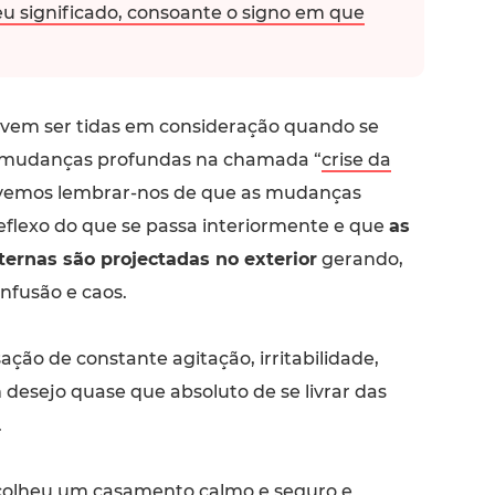
eu significado, consoante o signo em que
evem ser tidas em consideração quando se
 mudanças profundas na chamada “
crise da
evemos lembrar-nos de que as mudanças
reflexo do que se passa interiormente e que
as
nternas são projectadas no exterior
gerando,
nfusão e caos.
ção de constante agitação, irritabilidade,
desejo quase que absoluto de se livrar das
.
colheu um casamento calmo e seguro e