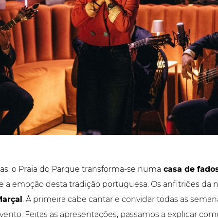
iras, o Praia do Parque transforma-se numa
casa de fado
 a emoção desta tradição portuguesa. Os anfitriões da no
arçal
. À primeira cabe cantar e convidar todas as semana
ento. Feitas as apresentações, passamos a explicar como