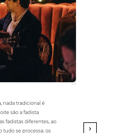
D.R
s
, nada tradicional é
ite são a fadista
s fadistas diferentes, ao
 tudo se processa: os