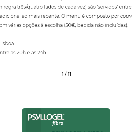
egra três/quatro fados de cada vez) são ‘servidos’ entr
tradicional ao mais recente. O menu é composto por
couv
om várias opções à escolha (50€, bebida não incluídas).
Lisboa.
entre as 20h e as 24h.
1 / 11