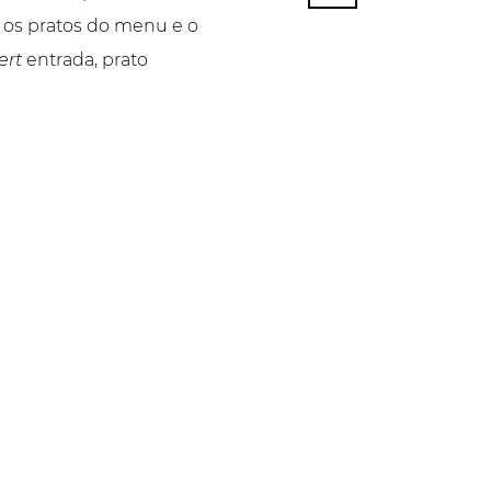
e os pratos do menu e o
ert
entrada, prato