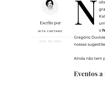
N
oit
gr
Kal
Escrito por
um
o
f
RITA CAETANO
Gregório Duvivi
JUN. 05, 2025
nossas sugestõe
Ainda não tem p
Eventos a