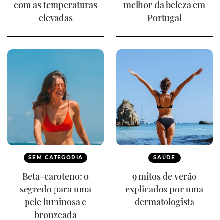
com as temperaturas
melhor da beleza em
elevadas
Portugal
SEM CATEGORIA
SAÚDE
Beta-caroteno: o
9 mitos de verão
segredo para uma
explicados por uma
pele luminosa e
dermatologista
bronzeada