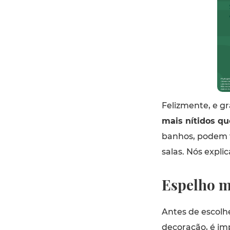
Felizmente, e gr
mais nítidos q
banhos, podem 
salas. Nós expl
Espelho m
Antes de escolh
decoração, é i