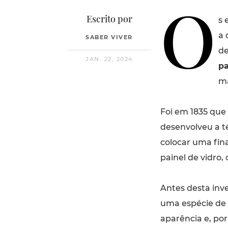
O
Escrito por
s 
a 
SABER VIVER
de
JAN. 22, 2024
pa
ma
Foi em 1835 que
desenvolveu a t
colocar uma fin
painel de vidro,
Antes desta inve
uma espécie de 
aparência e, por