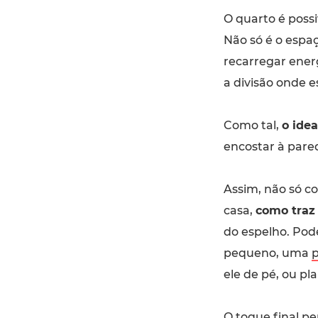
O quarto é poss
Não só é o espa
recarregar ener
a divisão onde e
Como tal,
o ide
encostar à pare
Assim, não só c
casa,
como traz 
do espelho. Po
pequeno, uma
p
ele de pé, ou pla
O toque final pe