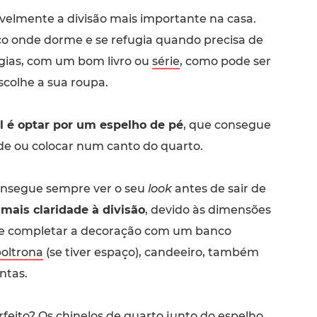
ivelmente a divisão mais importante na casa.
ço onde dorme e se refugia quando precisa de
gias, com um bom livro ou
série
, como pode ser
scolhe a sua roupa.
al é optar por um espelho de pé
, que consegue
de ou colocar num canto do quarto.
onsegue sempre ver o seu
look
antes de sair de
mais claridade à divisão
, devido às dimensões
de completar a decoração com um banco
oltrona
(se tiver espaço), candeeiro, também
ntas.
rfeito? Os chinelos de quarto junto do espelho,