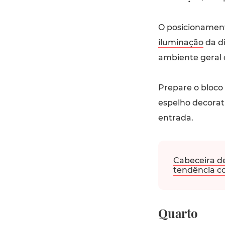
O posicionament
iluminação
da di
ambiente geral 
Prepare o bloco
espelho decorati
entrada.
Cabeceira d
tendência c
Quarto