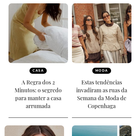
CASA
MODA
A Regra dos 2
Estas tendências
Minutos: o segredo
invadiram as ruas da
para manter a casa
Semana da Moda de
arrumada
Copenhaga