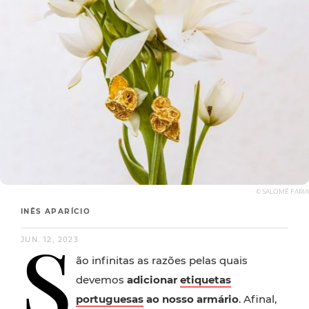
© SALOMÉ FARIA
INÊS APARÍCIO
S
JUN. 12, 2023
ão infinitas as razões pelas quais
devemos
adicionar
etiquetas
portuguesas
ao nosso armário
. Afinal,