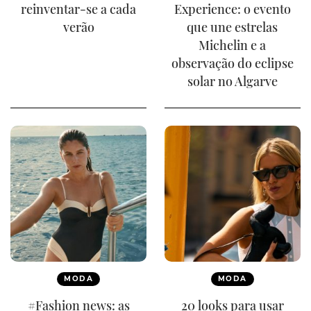
reinventar-se a cada
Experience: o evento
verão
que une estrelas
Michelin e a
observação do eclipse
solar no Algarve
MODA
MODA
#Fashion news: as
20 looks para usar