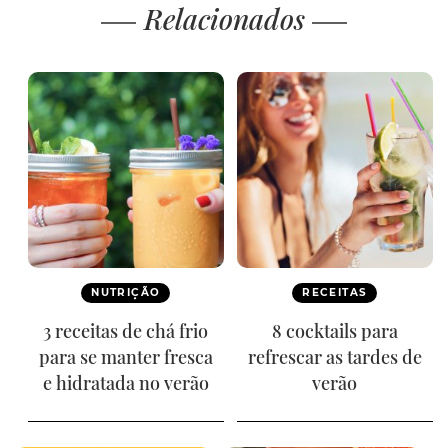
Relacionados
NUTRIÇÃO
RECEITAS
3 receitas de chá frio
8 cocktails para
para se manter fresca
refrescar as tardes de
e hidratada no verão
verão