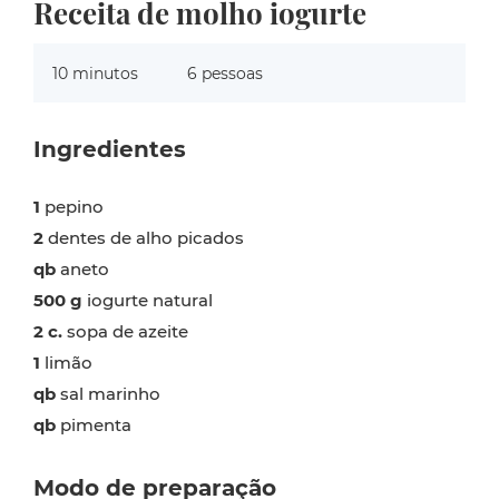
Receita de molho iogurte
10 minutos
6 pessoas
Ingredientes
1
pepino
2
dentes de alho picados
qb
aneto
500 g
iogurte natural
2 c.
sopa de azeite
1
limão
qb
sal marinho
qb
pimenta
Modo de preparação