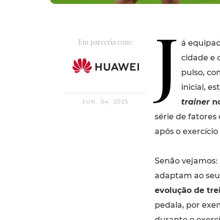
J
Em parceria com:
á equipad
cidade e
pulso, c
inicial, es
trainer
no
JUN. 04, 2025
série de fatores
após o exercício 
Senão vejamos: 
adaptam ao seu r
evolução de tre
pedala, por exem
durante o exercí