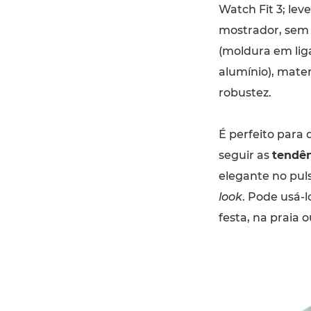
Watch Fit 3; lev
mostrador, sem
(moldura em liga
alumínio), mater
robustez.
É perfeito para 
seguir as
tendên
elegante no pul
look
. Pode usá-l
festa, na praia o