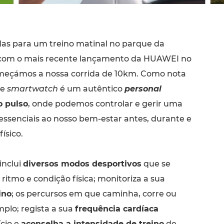
as para um treino matinal no parque da
 com o mais recente lançamento da HUAWEI no
omeçámos a nossa corrida de 10km. Como nota
te
smartwatch
é um autêntico
personal
 pulso
, onde podemos controlar e gerir uma
 essenciais ao nosso bem-estar antes, durante e
físico.
inclui
diversos modos desportivos
que se
itmo e condição física; monitoriza a sua
ino
; os percursos em que caminha, corre ou
plo; regista a sua
frequência cardíaca
cio e
aconselha a intensidade de treino
de