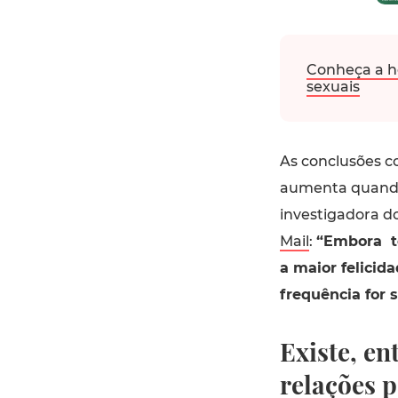
Conheça a h
sexuais
As conclusões c
aumenta quando 
investigadora d
Mail
:
“Embora te
a maior felicida
frequência for 
Existe, e
relações 