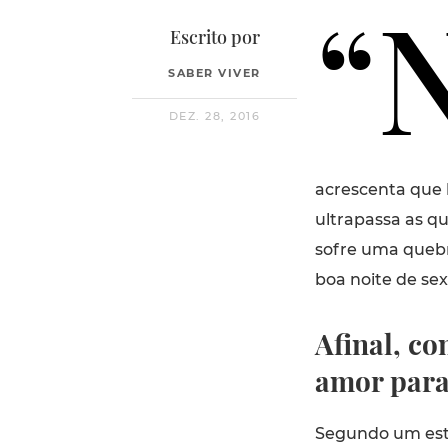
“
Escrito por
SABER VIVER
DEZ. 28, 2016
acrescenta que 
ultrapassa as q
sofre uma quebr
boa noite de sex
Afinal, co
amor para 
Segundo um estu