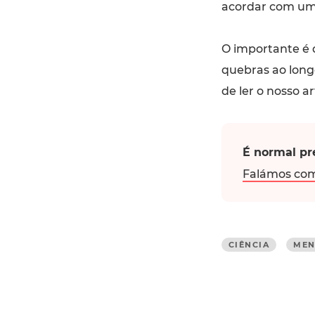
acordar com uma
O importante é q
quebras ao longo
de ler o nosso a
É normal pr
Falámos com
CIÊNCIA
MEN