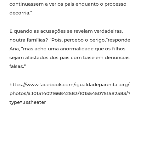
continuassem a ver os pais enquanto o processo
decorria.”
E quando as acusações se revelam verdadeiras,
noutra famílias? “Pois, percebo o perigo,”responde
Ana, “mas acho uma anormalidade que os filhos
sejam afastados dos pais com base em denúncias
falsas.”
https://www.facebook.com/igualdadeparental.org/
photos/a.10151402166842583/10155450751582583/?
type=3&theater