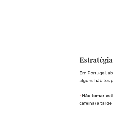
Estratégi
Em Portugal, a
alguns hábitos 
•
Não tomar est
cafeína) à tarde 