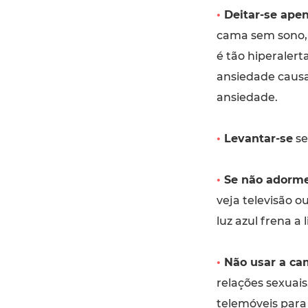
•
Deitar-se ape
cama sem sono, 
é tão hiperaler
ansiedade causa
ansiedade.
•
Levantar-se
se
•
Se não adorm
veja televisão o
luz azul frena a
•
Não usar a ca
relações sexuais
telemóveis para