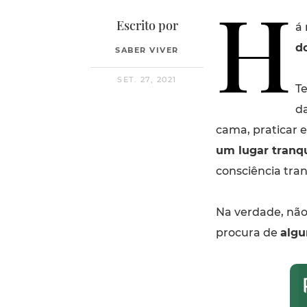
H
Escrito por
á 
d
SABER VIVER
SET. 27, 2021
Te
da
cama, praticar e
um lugar tranqu
consciência tranq
Na verdade, não
procura de
algu