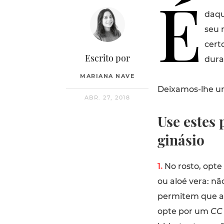
É
daqu
seu 
cert
Escrito por
dura
MARIANA NAVE
Deixamos-lhe um
ABR. 27, 2018
Use estes
ginásio
1.
No rosto, opte
ou aloé vera: n
permitem que a 
opte por um
CC