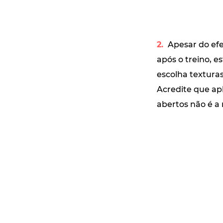
2.
Apesar do efe
após o treino, e
escolha textura
Acredite que ap
abertos não é a 