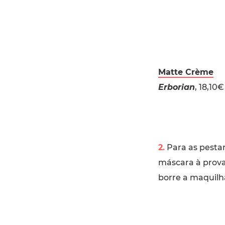
Matte Crème
Erborian
, 18,10€
2.
Para as pesta
máscara à prova
borre a maquil