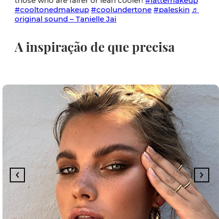
those who are fairer or lean cooler!
#lattemakeup
#cooltonedmakeup
#coolundertone
#paleskin
♬
original sound – Tanielle Jai
A inspiração de que precisa