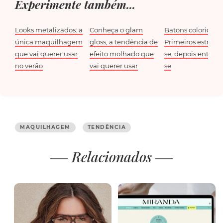
Experimente também...
Looks metalizados: a
Conheça o glam
Batons coloridos?
única maquilhagem
gloss, a tendência de
Primeiros estranh
que vai querer usar
efeito molhado que
se, depois entran
no verão
vai querer usar
se
MAQUILHAGEM
TENDÊNCIA
Relacionados