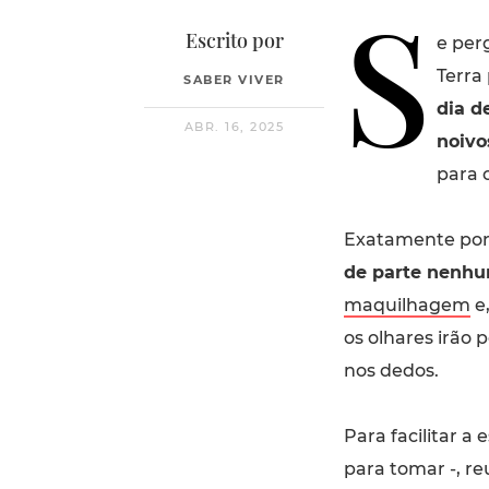
S
Escrito por
e per
Terra
SABER VIVER
dia d
ABR. 16, 2025
noivo
para 
Exatamente por
de parte nenhu
maquilhagem
e,
os olhares irão 
nos dedos.
Para facilitar a
para tomar -, 