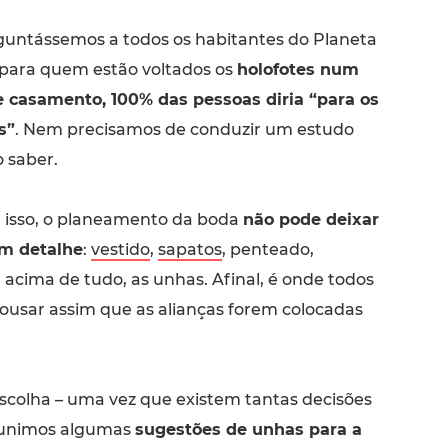
guntássemos a todos os habitantes do Planeta
 para quem estão voltados os
holofotes num
e casamento, 100% das pessoas diria “para os
s”
. Nem precisamos de conduzir um estudo
o saber.
 isso, o planeamento da boda
não pode deixar
m detalhe
:
vestido
,
sapatos
, penteado,
 acima de tudo, as unhas. Afinal, é onde todos
pousar assim que as alianças forem colocadas
 escolha – uma vez que existem tantas decisões
reunimos algumas
sugestões de unhas para a