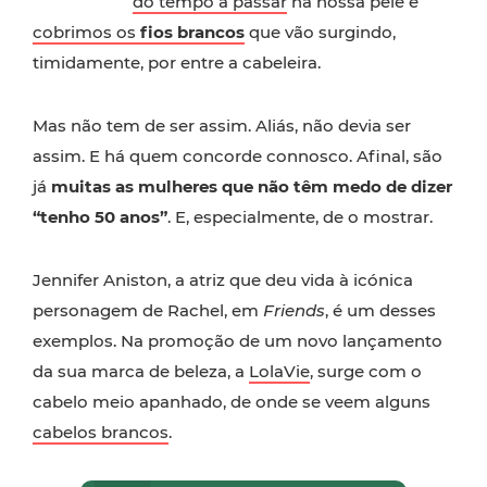
do tempo a passar
na nossa pele e
cobrimos os
fios brancos
que vão surgindo,
timidamente, por entre a cabeleira.
Mas não tem de ser assim. Aliás, não devia ser
assim. E há quem concorde connosco. Afinal, são
já
muitas as mulheres que não têm medo de dizer
“tenho 50 anos”
. E, especialmente, de o mostrar.
Jennifer Aniston, a atriz que deu vida à icónica
personagem de Rachel, em
Friends
, é um desses
exemplos. Na promoção de um novo lançamento
da sua marca de beleza, a
LolaVie
, surge com o
cabelo meio apanhado, de onde se veem alguns
cabelos brancos
.